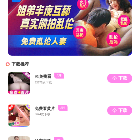
张技
王志杰
王沁芳