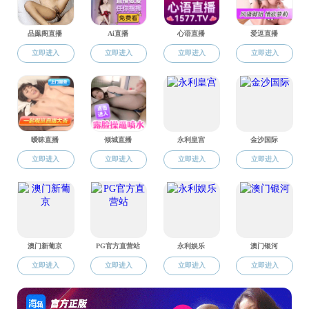
张宇靖
谭芳芳
廖婷
郑云龙
詹格亮
张虓